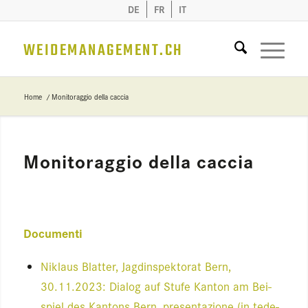
DE
FR
IT
WEIDEMANAGEMENT.CH
Home
/
Monitoraggio della caccia
Mo­ni­to­rag­gio della cac­cia
Do­cu­men­ti
Ni­klaus Blat­ter, Jag­din­spek­to­rat Bern,
30.11.2023: Dia­log auf Stufe Kan­ton am Bei­
spiel des Kan­tons Bern, pre­sen­ta­zio­ne (in te­de­