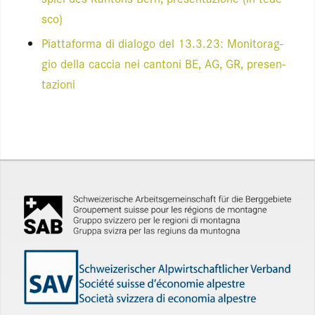
sco)
Piat­ta­for­ma di dia­lo­go del 13.3.23: Mo­ni­to­rag­
gio della cac­cia nei can­to­ni BE, AG, GR, pre­sen­
ta­zio­ni