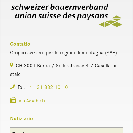
Con­tat­to
Grup­po sviz­ze­ro per le re­gio­ni di mon­ta­gna (SAB)
CH-3001 Berna / Sei­ler­stras­se 4 / Ca­sel­la po­
sta­le
Tel.
+41 31 382 10 10
info@​sab.​ch
No­ti­zia­rio