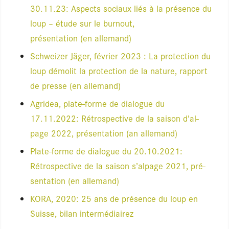
30.11.23: Aspects sociaux liés à la pré­sence du
loup – étude sur le bur­nout,
pré­sen­ta­tion (en alle­mand)
Schwei­zer Jäger, février 2023 : La pro­tec­tion du
loup démo­lit la pro­tec­tion de la nature, rap­port
de presse (en alle­mand)
Agri­dea, plate-forme de dia­logue du
17.11.2022: Rétros­pec­tive de la sai­son d’al­
page 2022, pré­sen­ta­tion (an alle­mand)
Plate-forme de dia­logue du 20.10.2021:
Rétros­pec­tive de la sai­son s’al­page 2021, pré­
sen­ta­tion (en alle­mand)
KORA, 2020: 25 ans de pré­sence du loup en
Suisse, bilan inter­mé­diaire
z