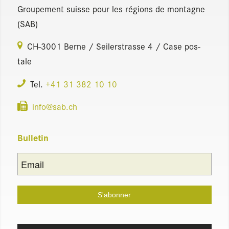
Grou­pe­ment suisse pour les régions de mon­tagne
(SAB)
CH-3001 Berne / Sei­lers­trasse 4 / Case pos­
tale
Tel.
+41 31 382 10 10
info@​sab.​ch
Bul­le­tin