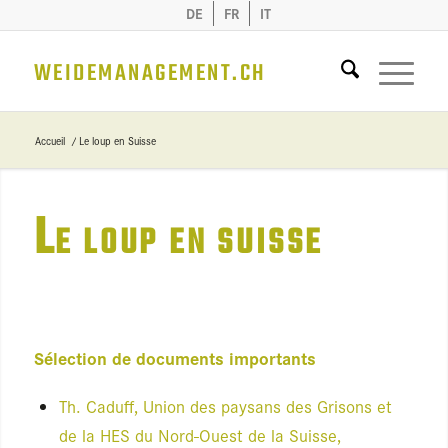
DE
FR
IT
WEIDEMANAGEMENT.CH
Accueil
/
Le loup en Suisse
L
E LOUP EN SUISSE
Sélec­tion de docu­ments impor­tants
Th. Caduff, Union des pay­sans des Gri­sons et
de la HES du Nord-Ouest de la Suisse,