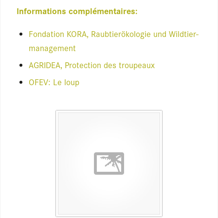
Infor­ma­tions com­plé­men­taires:
Fon­da­tion KORA, Raub­tierökolo­gie und Wild­tier­
ma­na­ge­ment
AGRI­DEA, Pro­tec­tion des trou­peaux
OFEV: Le loup