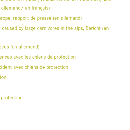
n alle­mand/ en fran­çais)
rope, rap­port de presse (en alle­mand)
cau­sed by large car­ni­vores in the alps, Bericht (en
vidéos (en alle­mand)
nces avec les chiens de pro­tec­tion
­ci­dent avec chiens de pro­tec­tion
ion
pro­tec­tion