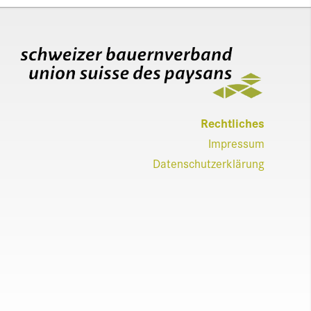
Recht­liches
Impres­sum
Daten­schut­zerklärung