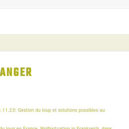
RAN­GER
.11.23: Ges­tion du loup et solu­tions pos­sibles au
u loup en France, Wolf­ssi­tua­tion in Fran­kreich, dans