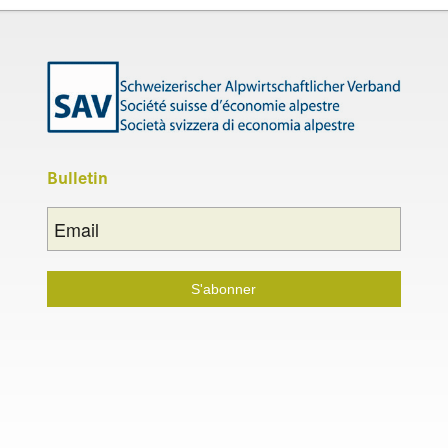
Bul­le­tin