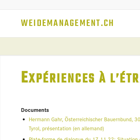
WEIDEMANAGEMENT.CH
E
XPÉ­RIENCES À L’ÉT
Docu­ments
Her­mann Gahr, Öster­rei­chi­scher Bauern­bund, 30
Tyrol, pré­sen­ta­tion (en alle­mand)
Plate-forme de dia­logue du 17.11.22: Situa­tion d