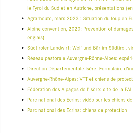
le Tyrol du Sud et en Autriche, pré­sen­ta­tions (e
Agra­rheute, mars 2023 : Situa­tion du loup en Eu
Alpine conven­tion, 2020: Pre­ven­tion of damages 
englais)
Süd­ti­ro­ler Land­wirt: Wolf und Bär im Süd­ti­rol, 
Réseau pas­to­rale Auvergne-Rôhne-Alpes: expé­rie
Direc­tion Dépar­te­men­tale Isère: For­mu­laire d’in
Auvergne-Rhône-Alpes: VTT et chiens de pro­tec­t
Fédé­ra­tion des Alpages de l’Isère: site de la FAI
Parc natio­nal des Ecrins: vidéo sur les chiens de 
Parc natio­nal des Ecrins: chiens de pro­tec­tion