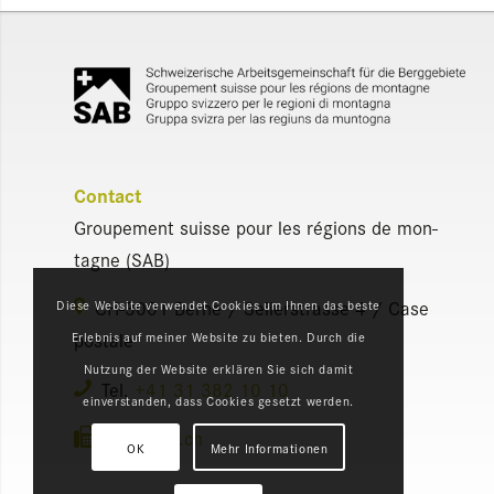
Contact
Grou­pe­ment suisse pour les régions de mon­
tagne (SAB)
CH-3001 Berne / Sei­lers­trasse 4 / Case
Diese Website verwendet Cookies um Ihnen das beste
pos­tale
Erlebnis auf meiner Website zu bieten. Durch die
Nutzung der Website erklären Sie sich damit
Tel.
+41 31 382 10 10
einverstanden, dass Cookies gesetzt werden.
info@​sab.​ch
OK
Mehr Informationen