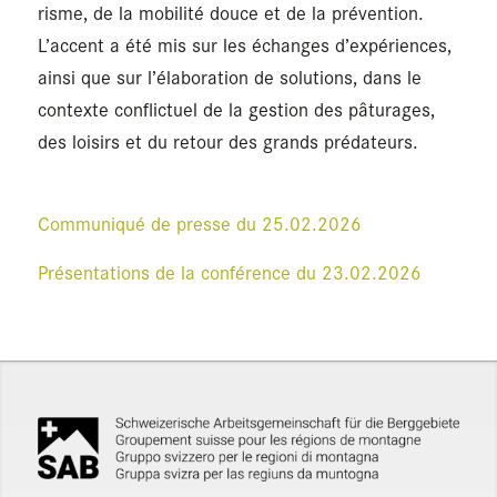
risme, de la mobi­lité douce et de la pré­ven­tion.
L’ac­cent a été mis sur les échanges d’ex­pé­riences,
ainsi que sur l’éla­bo­ra­tion de solu­tions, dans le
contexte conflic­tuel de la ges­tion des pâtu­rages,
des loi­sirs et du retour des grands pré­da­teurs.
Com­mu­ni­qué de presse du 25.02.2026
Pré­sen­ta­tions de la confé­rence du 23.02.2026