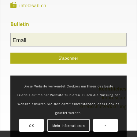
info@​sab.​ch
Bul­le­tin
Diese Website verwendet Cookies um Ihnen das beste
Recht­liches
Erlebnis auf meiner Website zu bieten. Durch die Nutzung der
Impres­sum
Website erklären Sie sich damit einverstanden, dass Cookies
Daten­schut­zerklärung
gesetzt werden.
OK
Mehr Informationen
×