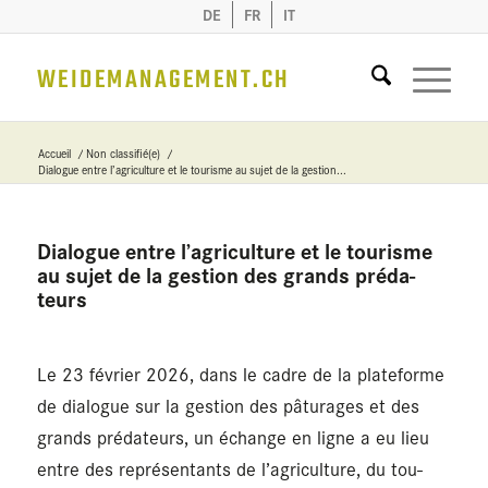
DE
FR
IT
WEIDEMANAGEMENT.CH
Accueil
/
Non classifié(e)
/
Dialogue entre l’agriculture et le tourisme au sujet de la gestion...
Dia­logue entre l’agri­cul­ture et le tou­risme
au sujet de la ges­tion des grands pré­da­
teurs
Le 23 février 2026, dans le cadre de la pla­te­forme
de dia­logue sur la ges­tion des pâtu­rages et des
grands pré­da­teurs, un échange en ligne a eu lieu
entre des repré­sen­tants de l’agri­cul­ture, du tou­